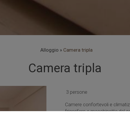
Alloggio
»
Camera tripla
Camera tripla
3 persone
Camere confortevoli e climatizz
frigorifero e macchinetta del 
asciugacapelli.