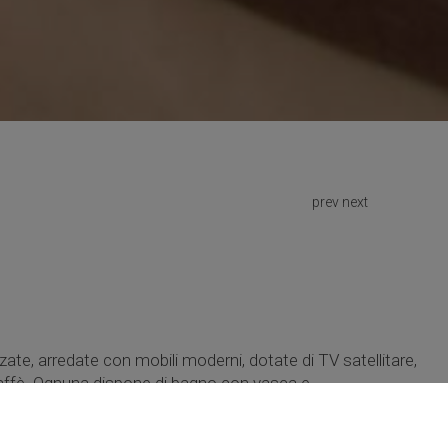
prev
next
ate, arredate con mobili moderni, dotate di TV satellitare,
caffè. Ognuna dispone di bagno con vasca e