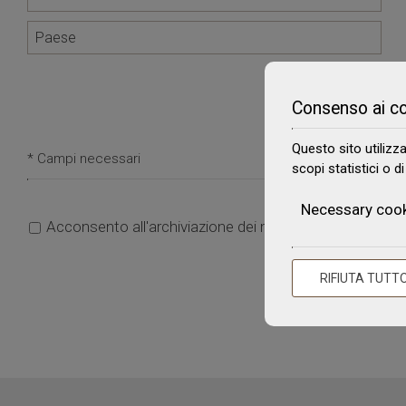
Consenso ai c
Questo sito utilizz
* Campi necessari
scopi statistici o d
Necessary coo
Acconsento all'archiviazione dei miei dati
RIFIUTA TUTT