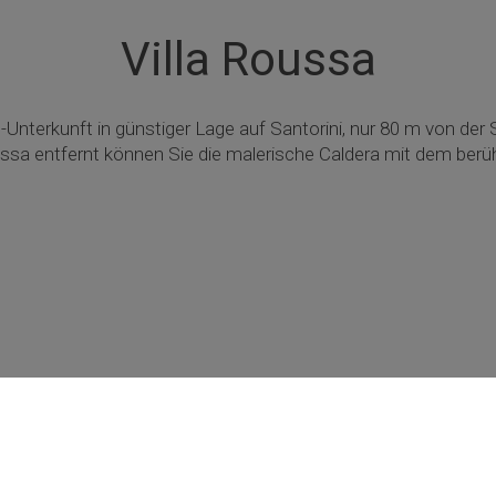
Villa Roussa
e-Unterkunft in günstiger Lage auf Santorini, nur 80 m von der S
Roussa entfernt können Sie die malerische Caldera mit dem b