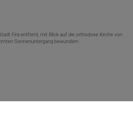
tadt Fira entfernt, mit Blick auf die orthodoxe Kirche von
erühmten Sonnenuntergang bewundern.